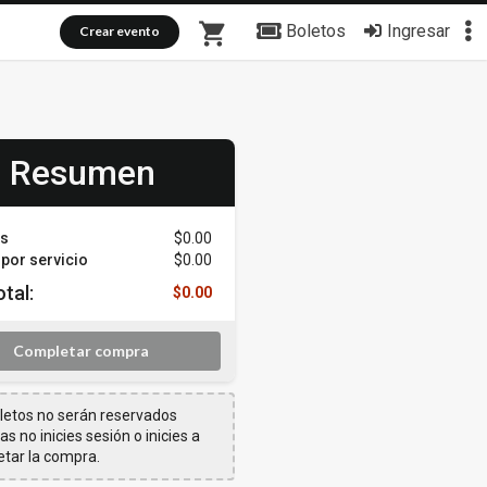
shopping_cart
Boletos
Ingresar
Crear evento
Resumen
os
$0.00
por servicio
$0.00
tal:
$0.00
Completar compra
letos no serán reservados
s no inicies sesión o inicies a
tar la compra.