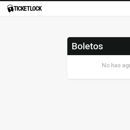
Boletos
No has agr