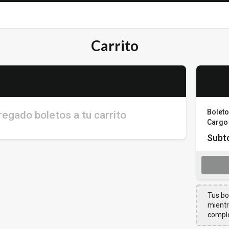
Carrito
Bolet
egado boletos a tu carrito
Cargo 
Subto
Tus bo
mientra
comple